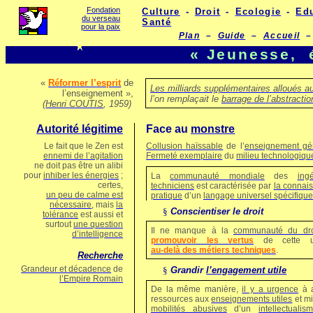
Fondation
Culture
-
Droit
-
Ecologie
-
Ed
du verseau
Santé
pour la paix
Plan
–
Guide
–
Accueil
–
«
Jeunesse,
«
Réformer l’esprit
de
Les milliards supplémentaires alloués a
l’enseignement »,
l’on remplaçait le
barrage de l’abstractio
(
Henri COUTIS
, 1959)
Autorité légitime
Face au
monstre
Le fait que
le
Zen
est
Collusion
haïssable
de l’
enseignement gé
ennemi de l’agitation
Fermeté exemplaire
du
milieu technologiqu
ne
doit pas être un alibi
pour
inhiber les énergies
;
La
communauté mondiale
des
ing
certes
,
techniciens
est caractérisée par
la connais
un peu de calme est
pratique
d’un
langage universel spécifique
nécessaire
, mais
la
§
Conscientiser le droit
tolérance
est aussi et
surtout
une question
Il ne manque à la
communauté du dro
d’intelligence
promouvoir les vertus
de cette uni
au‑delà des métiers techniques
.
Recherche
Grandeur et décadence
de
§
Grandir
l’engagement utile
l’Empire Romain
De la même manière,
il y a urgence
à a
ressources aux
enseignements utiles
et mi
mobilités abusives
d’un
intellectuali