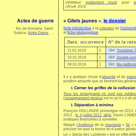
inhibiteur
inutilement lourd
pour
l
(28 juill. 2013)
Actes de guerre
« Gilets
jaunes
»,
le dossier
A
Note introductive
à la
collusion
de
l’universi
rc de triomphe, Saint-
et
fiche pédagogique
Sulpice,
Notre‑Dame
, …
Date, occurrence
N° de la res
11.02.2019
3
394
Troisième T
10.02.2019
1
393
Double-cont
09.02.2019
1
392
Ma méthode
Il y a quelque chose d’
absurde
et de
malsa
position absurde que se tiennent les général
§
Cerner les griffes de la collusion
Tous les enseignants ne sont pas médio
l’enseignement général
est ce qu’il y a de 
§
Séparation à minima
François HOLLANDE promulgue en 2013, enfin
2013 ;
le 4 juillet 2012, déjà
, David CAMERO
pratiques financières à surveiller.
Malgré
l’évidence
de la
mauvaise
«
foi
» d
préciser en quoi la bonne foi d’autres génér
Le « Siècle des
Lumières
» est en effet déf