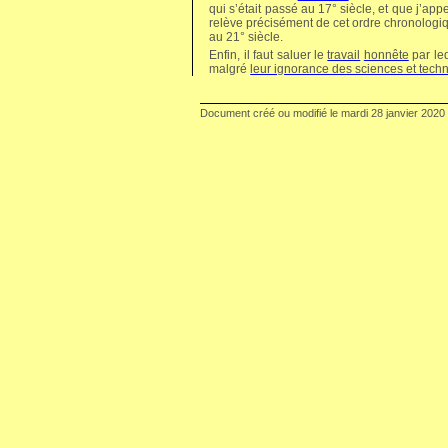
qui s’était passé au 17° siècle, et que j’app
relève précisément de cet ordre chronologiqu
au 21° siècle.
Enfin, il faut saluer le
travail
honnête
par leq
malgré
leur ignorance des sciences et tech
Document créé ou modifié le
mardi 28 janvier 2020